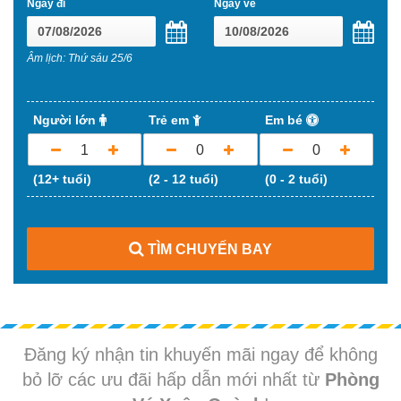
Ngày đi
Ngày về
Âm lịch: Thứ sáu 25/6
Người lớn
Trẻ em
Em bé
1
0
0
(12+ tuổi)
(2 - 12 tuổi)
(0 - 2 tuổi)
TÌM CHUYẾN BAY
Đăng ký nhận tin khuyến mãi ngay để không
bỏ lỡ các ưu đãi hấp dẫn mới nhất từ
Phòng