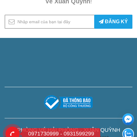
Vé Xuân Quỳnh
!
ĐĂNG KÝ
PHÒNG VÉ HẢI PHÒNG - XUÂN QUỲNH
0971730999 - 0931599299